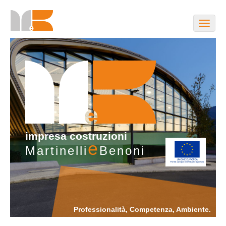
Toggle
naviga
impresa costruzioni
e
Martinelli
Benoni
Professionalità, Competenza, Ambiente.