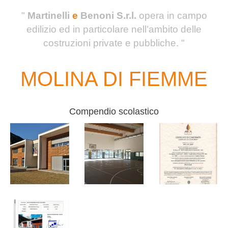
"
Martinelli
e
Benoni S.r.l.
opera in campo
edilizio ed in particolare nell’ambito delle
costruzioni private e pubbliche. "
MOLINA DI FIEMME
Compendio scolastico